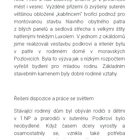
měst i vesnic. Vyzděné přízemí či zvýšený suterén
většinou obložené „kabřincem“ tvořící podnož pro
montovanou stavbu hlavního obytného patra
z bílých panelů a sedlová střecha s velkými štíty
natřenými hnědým Luxolem. V jednom z okáldomů
jsme realizovali vestavbu podkroví a interiér bytu
v patře v rodinném domě v moravských
Pozlovicích. Byla to výzva jak s nízkým rozpočtem
vyřešit bydlení pro mladou rodinu. Základním
stavebním kamenem byly dobré rodinné vztahy.
Řešení dispozice a práce se světlem
Stávající rodinný dům byl obýván rodiči s dětmi
v 1.NP a prarodiči v suterénu. Podkroví bylo
neobydlené. Když časem dcery vyrostly a
osamostatnily se, vznikla také potřeba