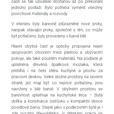
části se tak uživatelé dostanou až po překonání
jednoho podlaží. Bylo potřeba vyměnit všechny
povrchové materiály a rozvody.
V interiéru byly barevně zdůrazněné nové prvky,
naopak stávající prvky, společně s tím, co může
být potlačeno, byly provedeny v barvě bílé.
Hlavní obytná část je opticky propojena nejen
spojovacím otvorem mezi jídelnou a obývacím
pokoje, ale také použitím materiálů. Na podlaze je
uplatněna dřevěná špalíková mozaika, která
přebíhá i na čelní stěnu kuchyně a plochu za
pracovní deskou. Velké úložné prostory na severní
straně, jež mají být co nejvíce potlačeny, jsou
navrženy v bílé barvě. V obytném prostoru se
barevnost uplatňuje na kuchyňské lince – žlutá
dvířka a konstrukce ostrůvku v kompaktní desce
povidlové barvy. Stejně jako v podkrovním bytě je i
zde použita dřevoštěpka. V dětském pokoji se