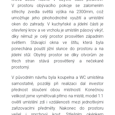
V prostoru obývacího pokoje se zalomením
střechy zvedla světlá výška na 2300mm, což
umožňuje jeho plnohodnotné využití a umístění
oken do zahrady. V kuchyňské a jídelní části je
otevřený krov a ve vrcholu je umístěn pásový vikýř,
díky němuž je celý prostor prosvětlen západním
světlem. Stávající okna ve štítu, která byla
ponechána pouští jižní slunce do prostoru a na
jídelní stůl. Obytný prostor se díky otvorům ze
třech stran stává prosvětlený a nečekaně
prostorný.
V původním návrhu byla koupelna a WC umístěna
samostatně, později při realizaci dal investor
přednost sloučení obou místností. Konečnou
velikost jsme vyměřovali přímo na místě, model 1:1
ověřil umístění zdí i vzdálenosti mezi jednotlivými
zařizovacími předměty. Nakonec do prostoru
vešel i sprchový kout. Střešním okénkem