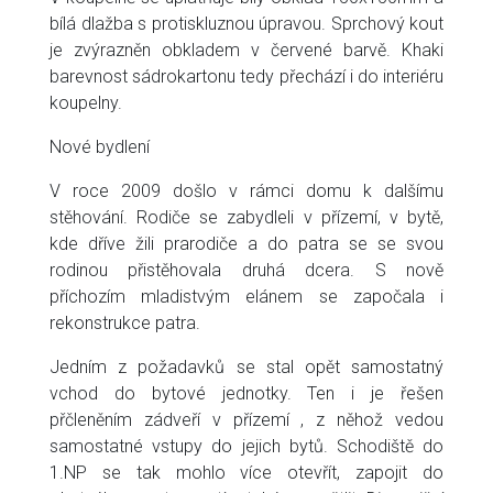
bílá dlažba s protiskluznou úpravou. Sprchový kout
je zvýrazněn obkladem v červené barvě. Khaki
barevnost sádrokartonu tedy přechází i do interiéru
koupelny.
Nové bydlení
V roce 2009 došlo v rámci domu k dalšímu
stěhování. Rodiče se zabydleli v přízemí, v bytě,
kde dříve žili prarodiče a do patra se se svou
rodinou přistěhovala druhá dcera. S nově
příchozím mladistvým elánem se započala i
rekonstrukce patra.
Jedním z požadavků se stal opět samostatný
vchod do bytové jednotky. Ten i je řešen
přčleněním zádveří v přízemí , z něhož vedou
samostatné vstupy do jejich bytů. Schodiště do
1.NP se tak mohlo více otevřít, zapojit do