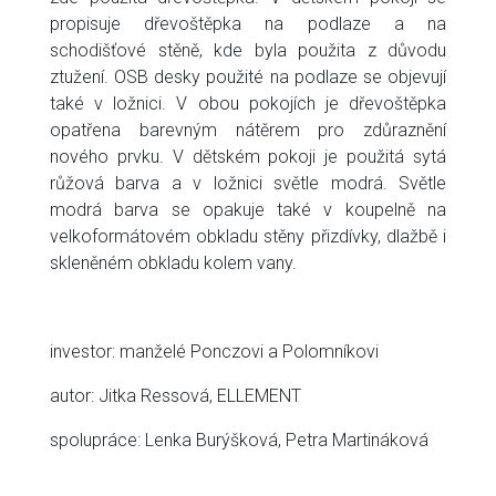
propisuje dřevoštěpka na podlaze a na
schodišťové stěně, kde byla použita z důvodu
ztužení. OSB desky použité na podlaze se objevují
také v ložnici. V obou pokojích je dřevoštěpka
opatřena barevným nátěrem pro zdůraznění
nového prvku. V dětském pokoji je použitá sytá
růžová barva a v ložnici světle modrá. Světle
modrá barva se opakuje také v koupelně na
velkoformátovém obkladu stěny přizdívky, dlažbě i
skleněném obkladu kolem vany.
investor: manželé Ponczovi a Polomníkovi
autor: Jitka Ressová, ELLEMENT
spolupráce: Lenka Burýšková, Petra Martináková