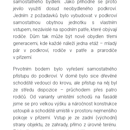
samostatného bydlení. Jako příhodné se proto
jevilo využití dosud neobydleného podkroví.
Jedním z požadavků bylo vybudovat v podkroví
samostatnou obytnou jednotku s vlastním
vstupem, nezávislé na spodním patře, které obývají
rodiče. Dům tak může být nově obydlen třemi
generacemi, kde každé náleží jedna etáž – mladý
pár v podkroví, rodiče v patře a prarodiče
v přízemí.
Prvotním bodem bylo vyřešení samostatného
přístupu do podkroví. V domě bylo sice dřevěné
schodiště vedoucí do krovu, ale přístup na něj byl
ze středu dispozice – průchodem přes patro
rodičů. Od varianty umístění schodů na fasádě
jsme se pro velkou výšku a náročnost konstrukce
ustoupili a schodiště umístili v prostoru nejmenšího
pokoje v přízemí. Vstup je ze zadní (východní)
strany objektu, ze zahrady, přímo z úrovně terénu.