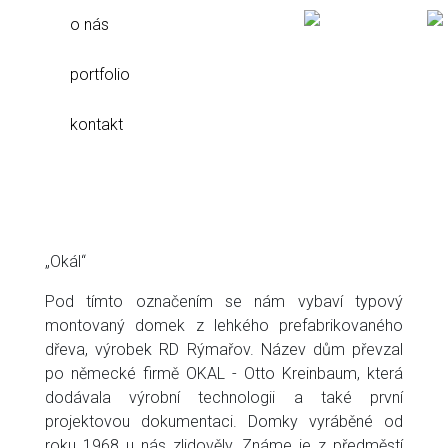
o nás
portfolio
kontakt
„Okál“
Pod tímto označením se nám vybaví typový
montovaný domek z lehkého prefabrikovaného
dřeva, výrobek RD Rýmařov. Název dům převzal
po německé firmě OKAL - Otto Kreinbaum, která
dodávala výrobní technologii a také první
projektovou dokumentaci. Domky vyráběné od
roku 1968 u nás zlidověly. Známe je z předměstí