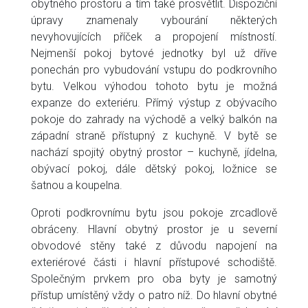
obytného prostoru a tím také prosvětlit. Dispoziční
úpravy znamenaly vybourání některých
nevyhovujících příček a propojení místností.
Nejmenší pokoj bytové jednotky byl už dříve
ponechán pro vybudování vstupu do podkrovního
bytu. Velkou výhodou tohoto bytu je možná
expanze do exteriéru. Přímý výstup z obývacího
pokoje do zahrady na východě a velký balkón na
západní straně přístupný z kuchyně. V bytě se
nachází spojitý obytný prostor – kuchyně, jídelna,
obývací pokoj, dále dětský pokoj, ložnice se
šatnou a koupelna.
Oproti podkrovnímu bytu jsou pokoje zrcadlově
obráceny. Hlavní obytný prostor je u severní
obvodové stěny také z důvodu napojení na
exteriérové části i hlavní přístupové schodiště.
Společným prvkem pro oba byty je samotný
přístup umístěný vždy o patro níž. Do hlavní obytné