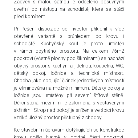
Zádveří s malou šatnou je odděleno posuvnými
dveřmi od nástupu na schodiště, které se stáčí
před komínem.
Při řešení dispozice se investor přiklonil k více
otevřené variantě s průhledem do krovu i
schodiště. Kuchyňský kout je proto umístěn
v rámci obytného prostoru. Na celkem 76m2
podkroví (včetně plochy pod šikminami) se nachází
obytný prostor s kuchyní a jídelnou, koupelna, WC,
dětský pokoj, ložnice a technická místnost.
Chodba jako spojující článek jednotlivých místností
je eliminována na možné minimum. Dětský pokoj a
ložnice jsou umístěny při severní štítové stěně.
Dělící stěna mezi nimi je zalomená s vestavěnými
skříněmi. Strop nad pokoji je snížen a ve špici krovu
vzniká úložný prostor přístupný z chodby.
Ke stavebním úpravám dotýkajících se konstrukce
krovu došlo hlavně v obytné části podkroví.