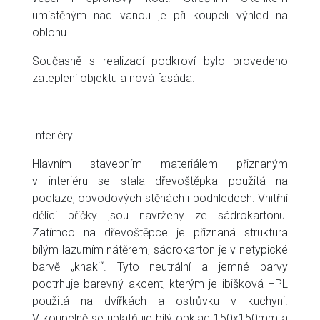
umístěným nad vanou je při koupeli výhled na
oblohu.
Současně s realizací podkroví bylo provedeno
zateplení objektu a nová fasáda.
Interiéry
Hlavním stavebním materiálem přiznaným
v interiéru se stala dřevoštěpka použitá na
podlaze, obvodových stěnách i podhledech. Vnitřní
dělící příčky jsou navrženy ze sádrokartonu.
Zatímco na dřevoštěpce je přiznaná struktura
bílým lazurním nátěrem, sádrokarton je v netypické
barvě „khaki“. Tyto neutrální a jemné barvy
podtrhuje barevný akcent, kterým je ibišková HPL
použitá na dvířkách a ostrůvku v kuchyni.
V koupelně se uplatňuje bílý obklad 150x150mm a